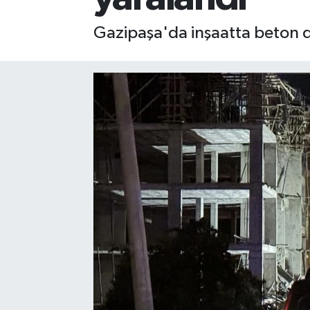
Gizlilik İlkeleri - Privacy Policy
Gazipaşa'da inşaatta beton dö
Güncel
Gündem
Politika
Spor
Turizm