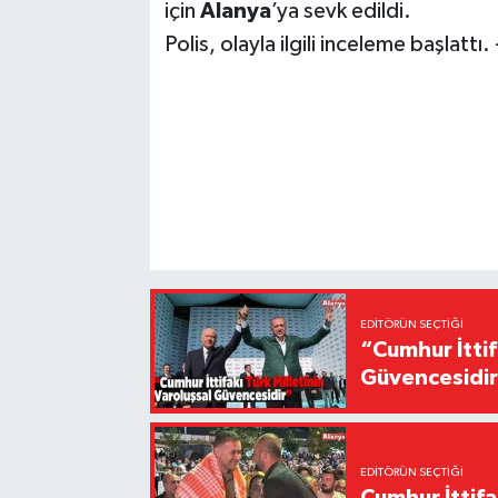
için
Alanya
’ya sevk edildi.
Polis, olayla ilgili inceleme başlattı.
EDITÖRÜN SEÇTIĞI
“Cumhur İttif
Güvencesidi
EDITÖRÜN SEÇTIĞI