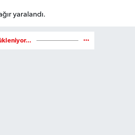
ağır yaralandı.
ükleniyor...