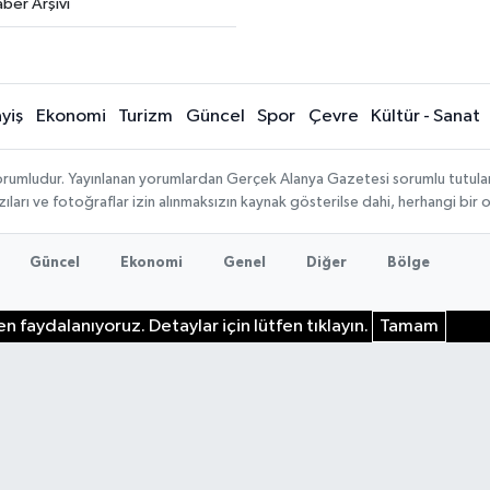
ber Arşivi
yiş
Ekonomi
Turizm
Güncel
Spor
Çevre
Kültür - Sanat
rumludur. Yayınlanan yorumlardan Gerçek Alanya Gazetesi sorumlu tutulamaz.
ıları ve fotoğraflar izin alınmaksızın kaynak gösterilse dahi, herhangi bir
Güncel
Ekonomi
Genel
Diğer
Bölge
n faydalanıyoruz. Detaylar için lütfen tıklayın.
Tamam