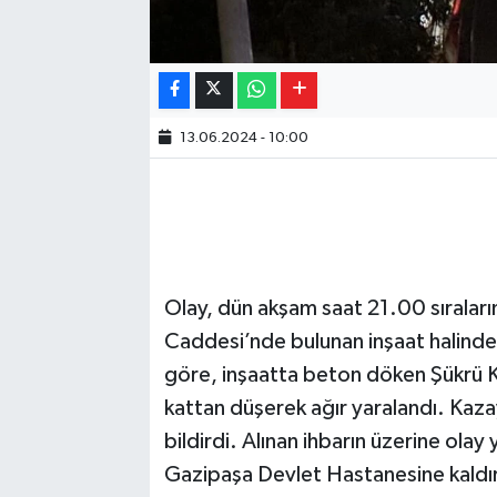
13.06.2024 - 10:00
Olay, dün akşam saat 21.00 sıralar
Caddesi’nde bulunan inşaat halindek
göre, inşaatta beton döken Şükrü K.
kattan düşerek ağır yaralandı. Kaz
bildirdi. Alınan ihbarın üzerine olay 
Gazipaşa Devlet Hastanesine kaldırıl