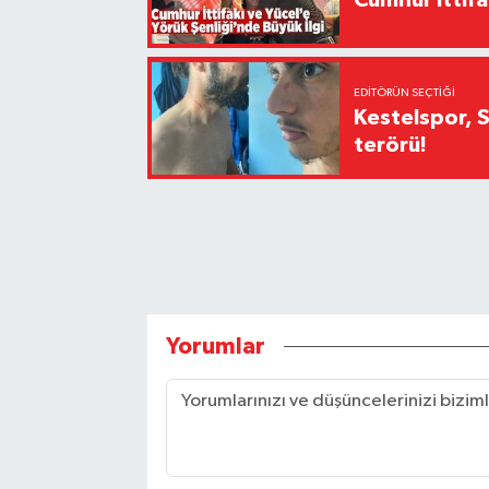
Cumhur İttifa
EDITÖRÜN SEÇTIĞI
Kestelspor, 
terörü!
Yorumlar