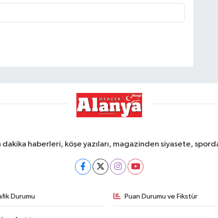
dakika haberleri, köşe yazıları, magazinden siyasete, spor
afik Durumu
Puan Durumu ve Fikstür