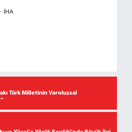
 - İHA
akı Türk Milletinin Varoluşsal
r”