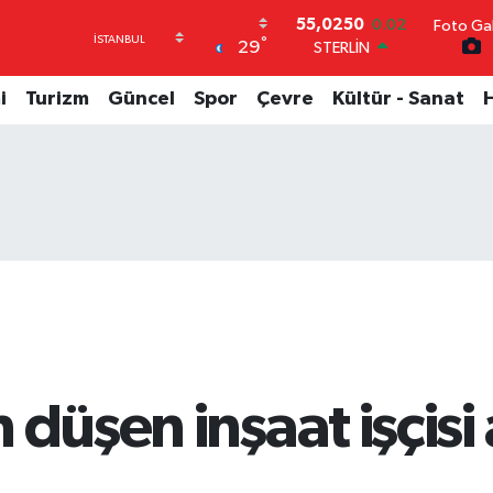
Foto Gal
STERLİN
°
29
64,2398
0.2
GRAM ALTIN
6513.94
0.32
i
Turizm
Güncel
Spor
Çevre
Kültür - Sanat
BİST100
13.768
48
BITCOIN
64.643,95
0.16
DOLAR
47,6006
0.06
EURO
55,0250
0.02
düşen inşaat işçisi 