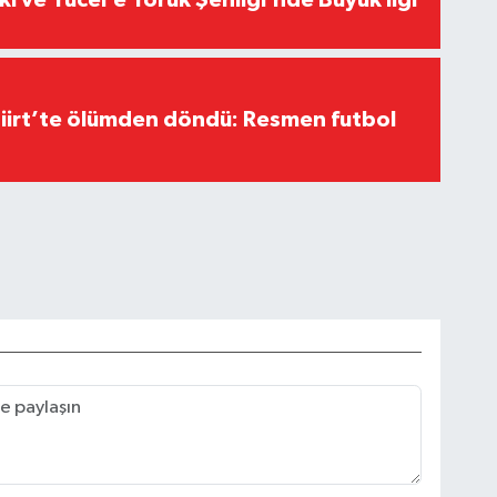
kı ve Yücel’e Yörük Şenliği’nde Büyük İlgi
Siirt’te ölümden döndü: Resmen futbol