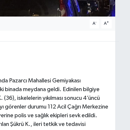
-
+
A
A
ında Pazarcı Mahallesi Gemiyakası
i binada meydana geldi. Edinilen bilgiye
 (36), iskelelerin yıkılması sonucu 4’üncü
ayı görenler durumu 112 Acil Çağrı Merkezine
yerine polis ve sağlık ekipleri sevk edildi.
an Şükrü K., ileri tetkik ve tedavisi