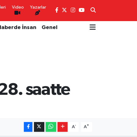
eri
Video
Yazarlar
Haberde İnsan
Genel
28. saatte
-
+
A
A