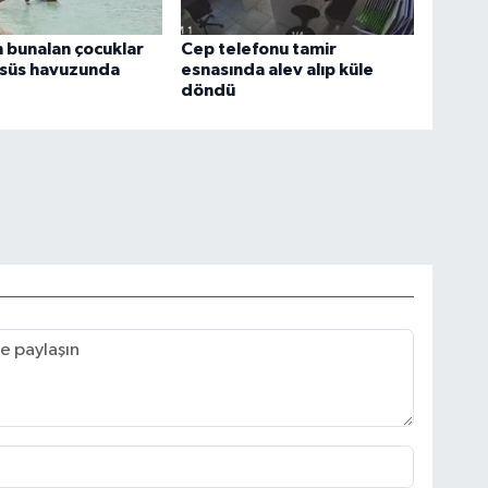
 bunalan çocuklar
Cep telefonu tamir
i süs havuzunda
esnasında alev alıp küle
döndü