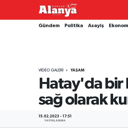
E-Gazete
Hava Durumu
Gündem
Politika
Asayiş
Ekonom
Genel
Trafik Durumu
Bilim
Süper Lig Puan Durumu ve Fikstür
Bilim ve Teknoloji
Tüm Manşetler
VIDEO GALERI
YAŞAM
Hatay'da bir 
Bölge
Son Dakika Haberleri
sağ olarak kur
Diğer
Haber Arşivi
Dünya
15.02.2023 - 17:51
YAYINLANMA
Ekonomi