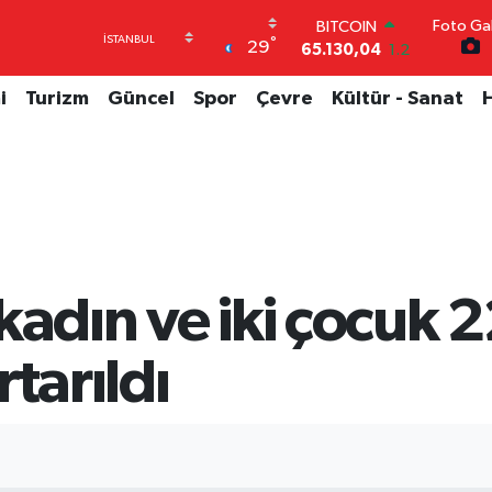
65.130,04
1.2
Foto Gal
DOLAR
°
29
47,7106
0.17
EURO
i
Turizm
Güncel
Spor
Çevre
Kültür - Sanat
55,1652
0.27
STERLİN
64,4046
0.35
GRAM ALTIN
6648.99
2.59
BİST100
13.773
-19
kadın ve iki çocuk 2
tarıldı