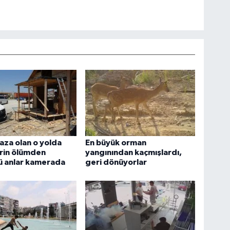
kaza olan o yolda
En büyük orman
rin ölümden
yangınından kaçmışlardı,
 anlar kamerada
geri dönüyorlar