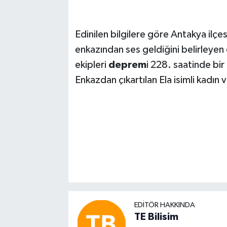
Edinilen bilgilere göre Antakya ilç
enkazından ses geldiğini belirleyen 
ekipleri
deprem
i 228. saatinde bir
Enkazdan çıkartılan Ela isimli kadın 
EDITÖR HAKKINDA
TE Bilisim