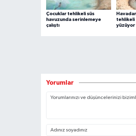
Çocuklar tehlikeli süs
Havadan
havuzunda serinlemeye
tehlikel
çalıştı
yüzüyor
Yorumlar