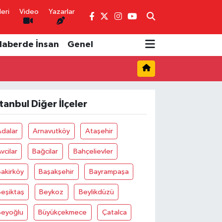
eri
Video
Yazarlar
Haberde İnsan
Genel
stanbul Diğer İlçeler
Adalar
Arnavutköy
Ataşehir
vcilar
Bağcilar
Bahçelievler
akirköy
Başakşehir
Bayrampaşa
eşiktaş
Beykoz
Beylikdüzü
Beyoğlu
Büyükçekmece
Çatalca