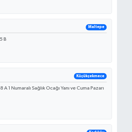
Maltepe
5 B
Küçükçekmece
 A 1 Numaralı Sağlık Ocağı Yanı ve Cuma Pazarı