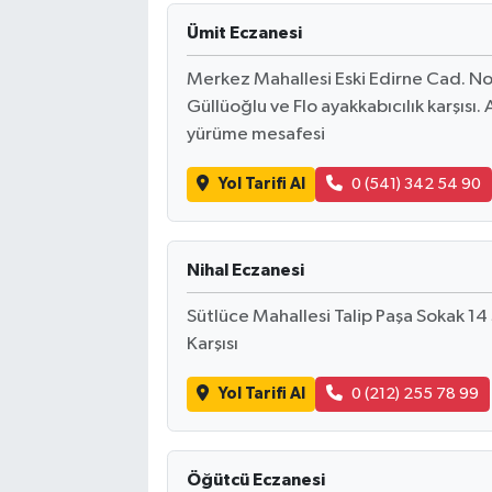
Ümit Eczanesi
Merkez Mahallesi Eski Edirne Cad. No:
Güllüoğlu ve Flo ayakkabıcılık karşısı
yürüme mesafesi
Yol Tarifi Al
0 (541) 342 54 90
Nihal Eczanesi
Sütlüce Mahallesi Talip Paşa Sokak 1
Karşısı
Yol Tarifi Al
0 (212) 255 78 99
Öğütcü Eczanesi