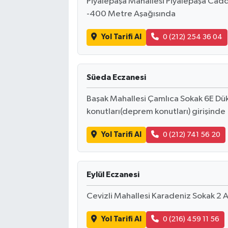
Piyalepaşa Mahallesi Piyalepaşa Ca
-400 Metre Aşağısında
Yol Tarifi Al
0 (212) 254 36 04
Süeda Eczanesi
Başak Mahallesi Çamlıca Sokak 6E Dük
konutları(deprem konutları) girişinde
Yol Tarifi Al
0 (212) 741 56 20
Eylül Eczanesi
Cevizli Mahallesi Karadeniz Sokak 2 
Yol Tarifi Al
0 (216) 459 11 56