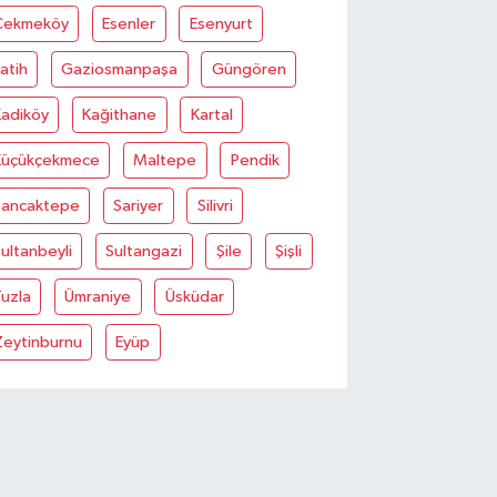
Çekmeköy
Esenler
Esenyurt
atih
Gaziosmanpaşa
Güngören
Kadiköy
Kağithane
Kartal
Küçükçekmece
Maltepe
Pendik
Sancaktepe
Sariyer
Silivri
ultanbeyli
Sultangazi
Şile
Şişli
uzla
Ümraniye
Üsküdar
Zeytinburnu
Eyüp