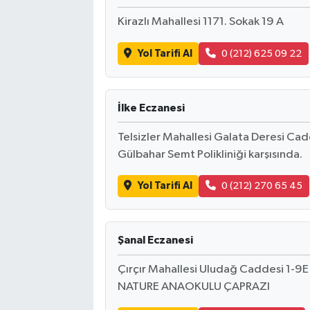
Kirazlı Mahallesi 1171. Sokak 19 A
Yol Tarifi Al
0 (212) 625 09 22
İlke Eczanesi
Telsizler Mahallesi Galata Deresi Ca
Gülbahar Semt Polikliniği karşısında.
Yol Tarifi Al
0 (212) 270 65 45
Şanal Eczanesi
Çırçır Mahallesi Uludağ Caddesi 1-
NATURE ANAOKULU ÇAPRAZI