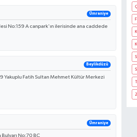
Ümraniye
F
si No:159 A canpark'ın ilerisinde ana caddede
Beylikdüzü
S
-9 Yakuplu Fatih Sultan Mehmet Kültür Merkezi
T
Ümraniye
a Bulvarı No:70 BC