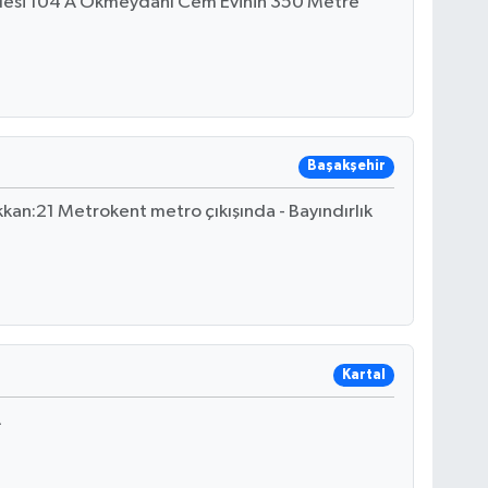
ddesi 104 A Okmeydanı Cem Evinin 350 Metre
Başakşehir
kan:21 Metrokent metro çıkışında - Bayındırlık
Kartal
A