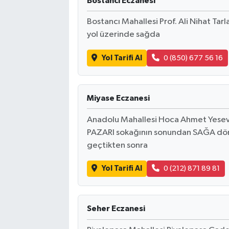
Bostancı Eczanesi
Bostancı Mahallesi Prof. Ali Nihat Ta
yol üzerinde sağda
Yol Tarifi Al
0 (850) 677 56 16
Miyase Eczanesi
Anadolu Mahallesi Hoca Ahmet Yesevi
PAZARI sokağının sonundan SAĞA d
geçtikten sonra
Yol Tarifi Al
0 (212) 871 89 81
Seher Eczanesi