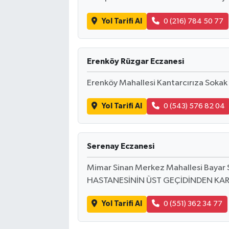
Yol Tarifi Al
0 (216) 784 50 77
Erenköy Rüzgar Eczanesi
Erenköy Mahallesi Kantarcırıza Sokak
Yol Tarifi Al
0 (543) 576 82 04
Serenay Eczanesi
Mimar Sinan Merkez Mahallesi Baya
HASTANESİNİN ÜST GEÇİDİNDEN KA
Yol Tarifi Al
0 (551) 362 34 77