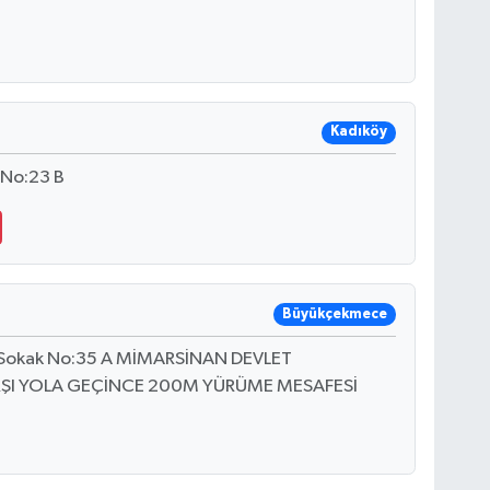
Kadıköy
 No:23 B
Büyükçekmece
r Sokak No:35 A MİMARSİNAN DEVLET
RŞI YOLA GEÇİNCE 200M YÜRÜME MESAFESİ