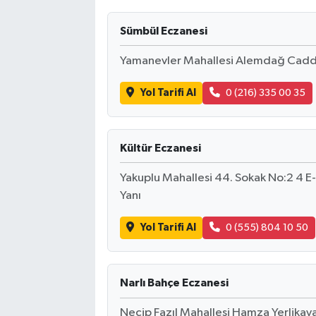
Gizlilik İlkeleri - Privacy Policy
Sümbül Eczanesi
Yamanevler Mahallesi Alemdağ Cadde
Güncel
Yol Tarifi Al
0 (216) 335 00 35
Gündem
Politika
Kültür Eczanesi
Spor
Yakuplu Mahallesi 44. Sokak No:2 4 E
Yanı
Turizm
Yol Tarifi Al
0 (555) 804 10 50
Narlı Bahçe Eczanesi
Necip Fazıl Mahallesi Hamza Yerlikay