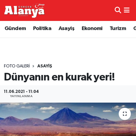
E-Gazete
Hava Durumu
Gündem
Politika
Asayiş
Ekonomi
Turizm
Genel
Trafik Durumu
Bilim
Süper Lig Puan Durumu ve Fikstür
FOTO GALERI
ASAYIŞ
Bilim ve Teknoloji
Tüm Manşetler
Dünyanın en kurak yeri!
Bölge
Son Dakika Haberleri
11.06.2021 - 11:04
YAYINLANMA
Diğer
Haber Arşivi
Dünya
Ekonomi