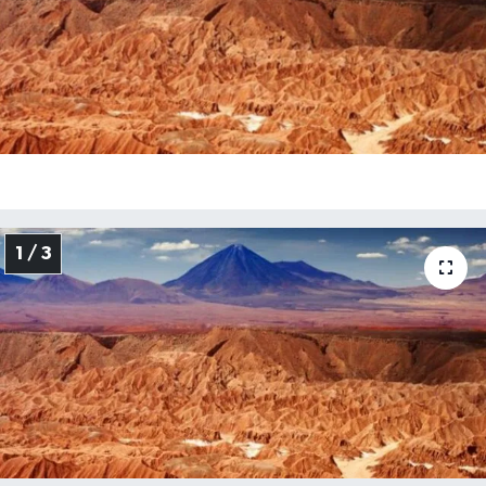
Gizlilik İlkeleri - Privacy Policy
Güncel
Gündem
Politika
1 / 3
Spor
Turizm