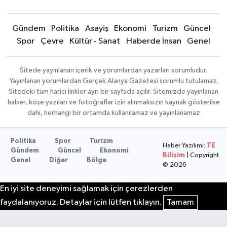
Gündem
Politika
Asayiş
Ekonomi
Turizm
Güncel
Spor
Çevre
Kültür - Sanat
Haberde İnsan
Genel
Sitede yayınlanan içerik ve yorumlardan yazarları sorumludur.
Yayınlanan yorumlardan Gerçek Alanya Gazetesi sorumlu tutulamaz.
Sitedeki tüm harici linkler ayrı bir sayfada açılır. Sitemizde yayınlanan
haber, köşe yazıları ve fotoğraflar izin alınmaksızın kaynak gösterilse
dahi, herhangi bir ortamda kullanılamaz ve yayınlanamaz
Politika
Spor
Turizm
Haber Yazılımı:
TE
Gündem
Güncel
Ekonomi
Bilişim
| Copyright
Genel
Diğer
Bölge
© 2026
En iyi site deneyimi sağlamak için çerezlerden
faydalanıyoruz. Detaylar için lütfen tıklayın.
Tamam