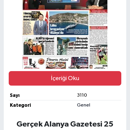
Gizlilik İlkeleri - Privacy Policy
Güncel
Gündem
Politika
Spor
İçeriği Oku
Turizm
Sayı
3110
Kategori
Genel
Gerçek Alanya Gazetesi 25