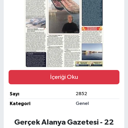
Gizlilik İlkeleri - Privacy Policy
Güncel
Gündem
Politika
Spor
İçeriği Oku
Turizm
Sayı
2852
Kategori
Genel
Gerçek Alanya Gazetesi - 22