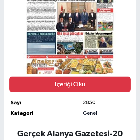
Gizlilik İlkeleri - Privacy Policy
Güncel
Gündem
Politika
Spor
İçeriği Oku
Turizm
Sayı
2850
Kategori
Genel
Gerçek Alanya Gazetesi-20