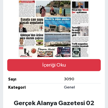
Gizlilik İlkeleri - Privacy Policy
Güncel
Gündem
Politika
Spor
İçeriği Oku
Turizm
Sayı
3090
Kategori
Genel
Gerçek Alanya Gazetesi 02