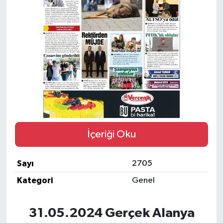
Gizlilik İlkeleri - Privacy Policy
Güncel
Gündem
Politika
Spor
İçeriği Oku
Turizm
Sayı
2705
Kategori
Genel
31.05.2024 Gerçek Alanya