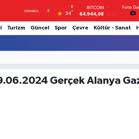
Foto Gal
BITCOIN
°
34
64.944,08
-0.18
DOLAR
47,7436
0.18
i
Turizm
Güncel
Spor
Çevre
Kültür - Sanat
EURO
55,2510
0.32
STERLİN
64,4811
0.38
GRAM ALTIN
6660.55
0.03
BİST100
9.06.2024 Gerçek Alanya Gaz
13.779
-14