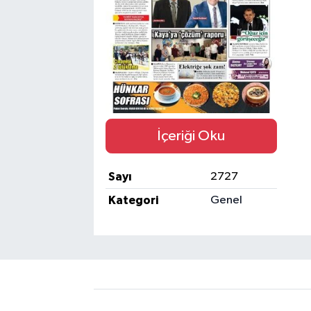
Gizlilik İlkeleri - Privacy Policy
Güncel
Gündem
Politika
İçeriği Oku
Spor
Sayı
2727
Kategori
Genel
Turizm